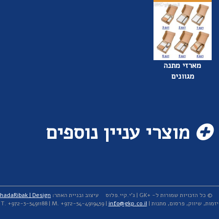
מארזי מתנה
מגוונים
מוצרי עניין נוספים
© כל הזכויות שמורות ל- +GK | ג'י.קיי.פלוס
עיצוב ובניית האתר:
hadaRibak | Design
יזמות, שיווק, פרסום, מתנות | T. +972-3-5491188 | M. +972-54-4919459 |
info@gkp.co.il