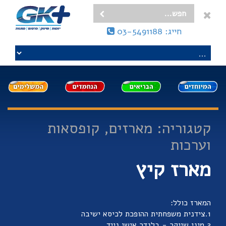
חייג: 03-5491188
קטגוריה: מארזים, קופסאות
וערכות
מארז קיץ
המארז כולל:
1.צידנית משפחתית ההופכת לכיסא ישיבה
2.מיני שייקר - בלנדר אישי נייד