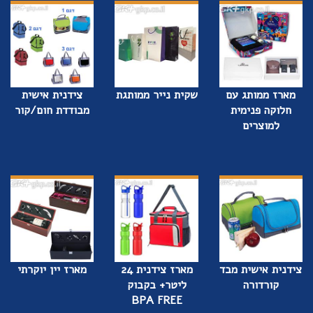
מארז ממותג עם
שקית נייר ממותגת
צידנית אישית
חלוקה פנימית
מבודדת חום/קור
למוצרים
צידנית אישית מבד
מארז צידנית 24
מארז יין יוקרתי
קורדורה
ליטר+ בקבוק
BPA FREE