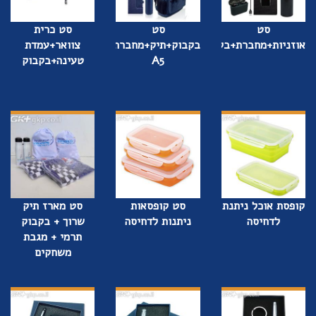
סט
סט
סט כרית
אוזניות+מחברת+בקבוק
בקבוק+תיק+מחברת
צוואר+עמדת
A5
טעינה+בקבוק
קופסת אוכל ניתנת
סט קופסאות
סט מארז תיק
לדחיסה
ניתנות לדחיסה
שרוך + בקבוק
תרמי + מגבת
משחקים