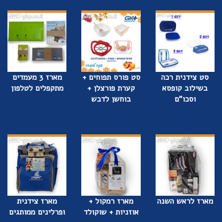
סט צידנית רכה
סט פורס תפוחים +
מארז 3 מעמדים
בשילוב קופסא
קערת פורצלן +
מתקפלים לטלפון
וסכו”ם
בוחשן לדבש
מארז לראש השנה
מארז רמקול +
מארז צידנית
אוזניות + שוקולד
ופרלינים ממותגים