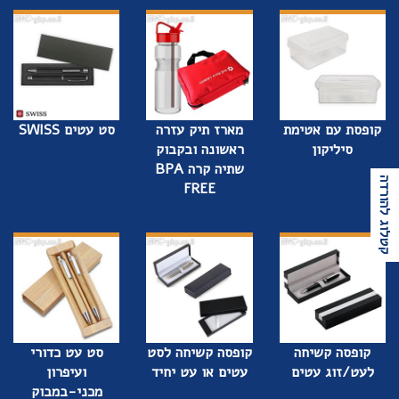
קופסת עם אטימת
מארז תיק עזרה
סט עטים SWISS
סיליקון
ראשונה ובקבוק
שתיה קרה BPA
קטלוג להורדה
FREE
קופסה קשיחה
קופסה קשיחה לסט
סט עט כדורי
לעט/זוג עטים
עטים או עט יחיד
ועיפרון
מכני-במבוק