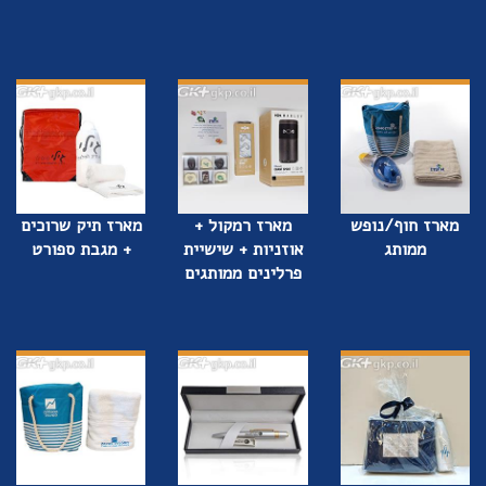
מארז חוף/נופש
מארז רמקול +
מארז תיק שרוכים
ממותג
אוזניות + שישיית
+ מגבת ספורט
פרלינים ממותגים