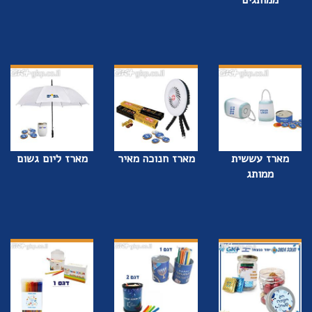
מארז עששית
מארז חנוכה מאיר
מארז ליום גשום
ממותג