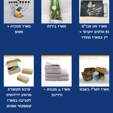
מארז סט סכו"ם
מארז בירות
מארז חנוכיה +
61 חלקים יוקרתי +
מטען
יין במארז מהודר
מארז לטו"ו בשבט
מארז 4 מגבות -
ערכת תקשורת
ורדינון
מרחוק ידידותית
לסביבה במארז
קומפקטי ממותג