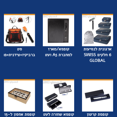
ארגונית לנסיעות
קופסא/מארז
סט
6 חלקים SWISS
למחברת A5 ועט
ברביקיו+צידנית+פותח
GLOBAL
קופסת קרטון
קופסא שחורה לעט
קופסת אחסון ל-15