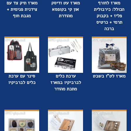
מארז לחורף
מארז עט ודיסק
מארז תיק צד עם
הכולל: כירבולית
און קי בקופסא
צידנית פנימית +
פליז + בקבוק
מהודרת
מגבת חוף
תרמי + כרטיס
ברכה
מארז לט"ו בשבט
ערכת כלים
סינר עם ערכת
לברביקיו במארז
כלים לברביקיו
מתכת מהודר