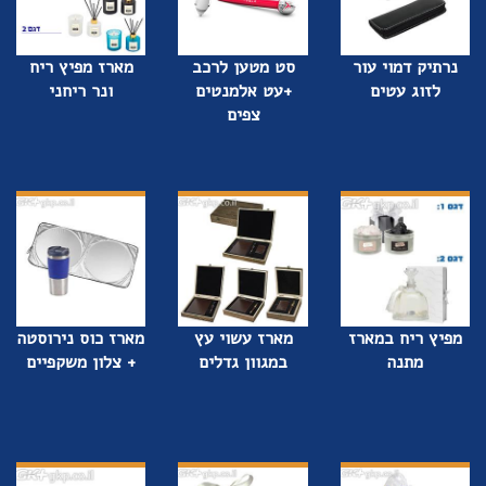
נרתיק דמוי עור
סט מטען לרכב
מארז מפיץ ריח
לזוג עטים
+עט אלמנטים
ונר ריחני
צפים
מפיץ ריח במארז
מארז עשוי עץ
מארז כוס נירוסטה
מתנה
במגוון גדלים
+ צלון משקפיים