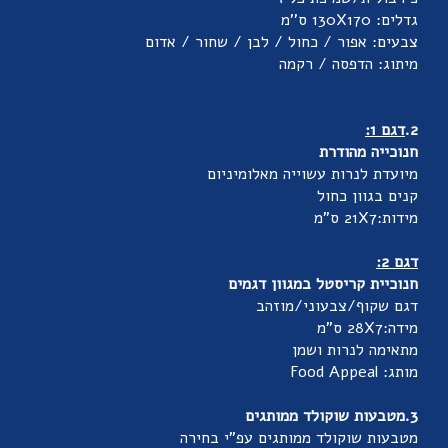
גדלים: 130X170 ס''מ
צבעים: אפור / כחול / לבן / שחור / אדום
מיתוג: הדפסה / רקמה
2.
דגם 1:
חנוכייה מהודרת
מיועדת לנרות עשוייה מאלומיניום
קנים בגוון כחול
מידות:21X7 ס"מ
דגם 2:
חנוכיית קריסטל במגוון דגמים
דגם שקוף/צבעוני/מוזהב
מידה:28X7 ס"מ
מתאימה לנרות ושמן
מותג: Food Appeal
3.מטבעות שוקולד ממותגים
מטבעות שוקולד ממותגים עפ"י בחירה