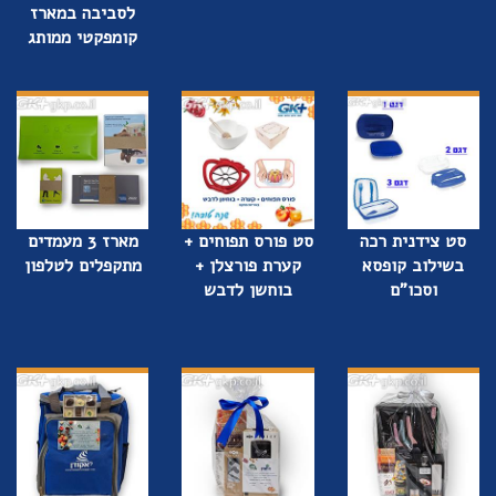
לסביבה במארז
קומפקטי ממותג
סט צידנית רכה
סט פורס תפוחים +
מארז 3 מעמדים
בשילוב קופסא
קערת פורצלן +
מתקפלים לטלפון
וסכו”ם
בוחשן לדבש