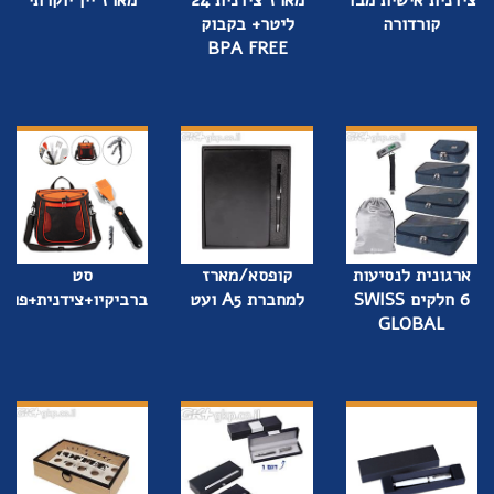
קורדורה
ליטר+ בקבוק
BPA FREE
ארגונית לנסיעות
קופסא/מארז
סט
6 חלקים SWISS
למחברת A5 ועט
ברביקיו+צידנית+פותח
GLOBAL