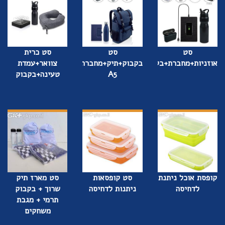
סט
סט
סט כרית
אוזניות+מחברת+בקבוק
בקבוק+תיק+מחברת
צוואר+עמדת
A5
טעינה+בקבוק
קופסת אוכל ניתנת
סט קופסאות
סט מארז תיק
לדחיסה
ניתנות לדחיסה
שרוך + בקבוק
תרמי + מגבת
משחקים