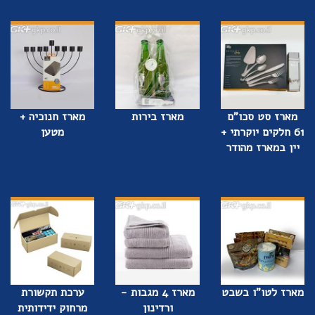
מארז סט סכו"ם
מארז בירות
מארז חנוכיה +
61 חלקים יוקרתי +
מטען
יין במארז מהודר
מארז לטו"ו בשבט
מארז 4 מגבות -
ערכת תקשורת
ורדינון
מרחוק ידידותית