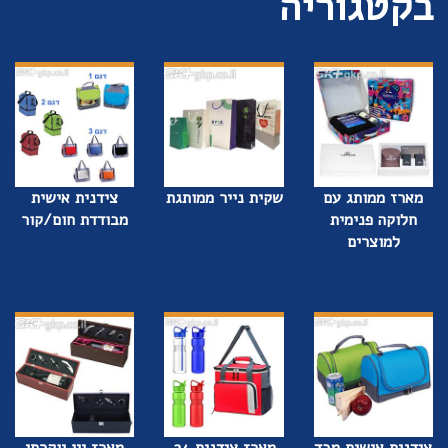
בקטגוריה
מארז ממותג עם
שקית נייר ממותגת
צידנית אישית
חלוקה פנימית
מבודדת חום/קור
למוצרים
צידנית אישית מבד
מארז צידנית 24
מארז יין יוקרתי