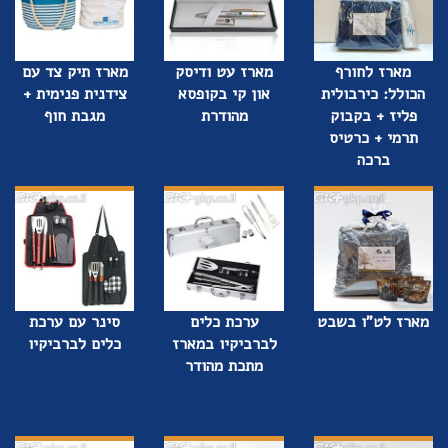
מארז לחורף
מארז עט ודיסק
מארז תיק צד עם
הכולל: כירבולית
און קי בקופסא
צידנית פנימית +
פליז + בקבוק
מהודרת
מגבת חוף
תרמי + כרטיס
ברכה
מארז לט"ו בשבט
ערכת כלים
סינר עם ערכת
לברביקיו במארז
כלים לברביקיו
מתכת מהודר