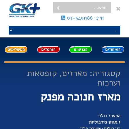
חייג: 03-5491188
קטגוריה: מארזים, קופסאות
וערכות
מארז חנוכה מפנק
המארז כולל:
1.מגוון כירבוליות
כירבולית/שמיכת פליז