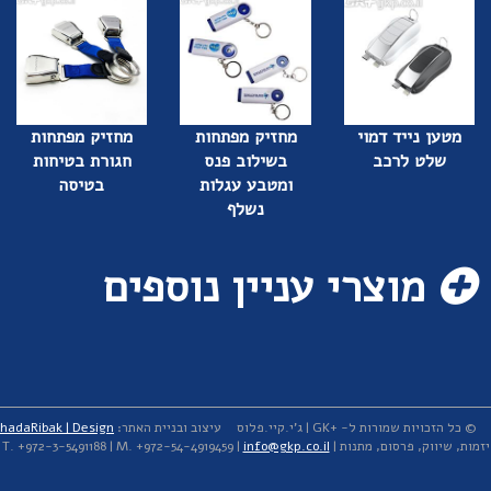
מטען נייד דמוי
מחזיק מפתחות
מחזיק מפתחות
שלט לרכב
בשילוב פנס
חגורת בטיחות
ומטבע עגלות
בטיסה
נשלף
מוצרי עניין נוספים
© כל הזכויות שמורות ל- +GK | ג'י.קיי.פלוס
עיצוב ובניית האתר:
hadaRibak | Design
יזמות, שיווק, פרסום, מתנות | T. +972-3-5491188 | M. +972-54-4919459 |
info@gkp.co.il