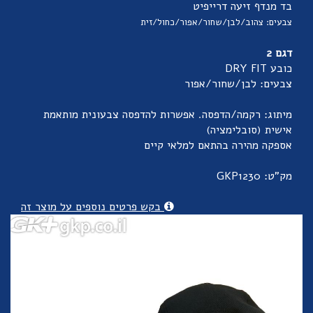
בד מנדף זיעה דרייפיט
צבעים: צהוב/לבן/שחור/אפור/כחול/זית
דגם 2
כובע DRY FIT
צבעים: לבן/שחור/אפור
מיתוג: רקמה/הדפסה. אפשרות להדפסה צבעונית מותאמת
אישית (סובלימציה)
אספקה מהירה בהתאם למלאי קיים
מק"ט: GKP1230
בקש פרטים נוספים על מוצר זה