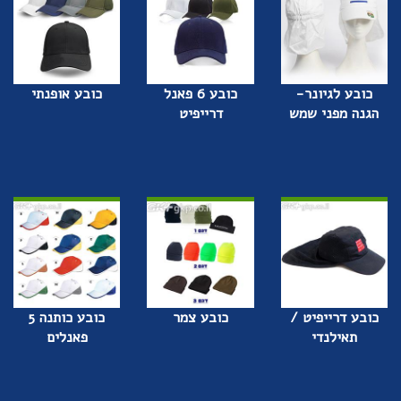
כובע לגיונר-
כובע 6 פאנל
כובע אופנתי
הגנה מפני שמש
דרייפיט
כובע דרייפיט /
כובע צמר
כובע כותנה 5
תאילנדי
פאנלים