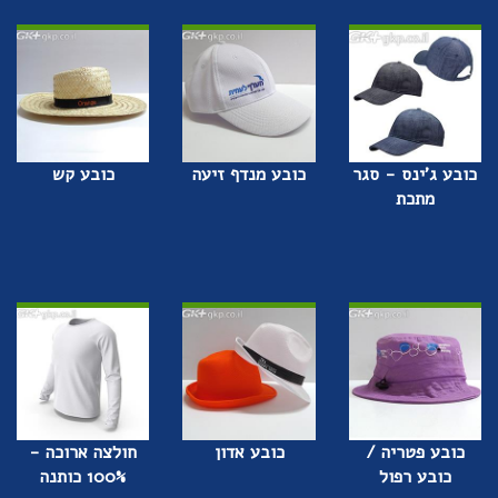
כובע ג'ינס - סגר
כובע מנדף זיעה
כובע קש
מתכת
כובע פטריה /
כובע אדון
חולצה ארוכה -
כובע רפול
100% כותנה