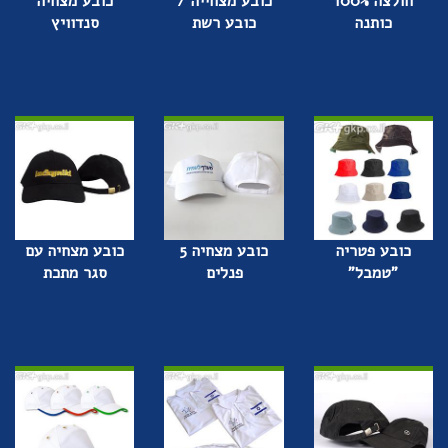
חולצה 100%
כובע מצחייה /
כובע מצחיה
כותנה
כובע רשת
סנדוויץ
כובע פטריה
כובע מצחיה 5
כובע מצחיה עם
"טמבל"
פנלים
סגר מתכת