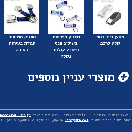
מטען נייד דמוי
מחזיק מפתחות
מחזיק מפתחות
שלט לרכב
בשילוב פנס
חגורת בטיחות
ומטבע עגלות
בטיסה
נשלף
מוצרי עניין נוספים
© כל הזכויות שמורות ל- +GK | ג'י.קיי.פלוס
עיצוב ובניית האתר:
hadaRibak | Design
יזמות, שיווק, פרסום, מתנות | T. +972-3-5491188 | M. +972-54-4919459 |
info@gkp.co.il