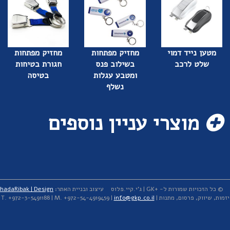
מטען נייד דמוי
מחזיק מפתחות
מחזיק מפתחות
שלט לרכב
בשילוב פנס
חגורת בטיחות
ומטבע עגלות
בטיסה
נשלף
מוצרי עניין נוספים
© כל הזכויות שמורות ל- +GK | ג'י.קיי.פלוס
עיצוב ובניית האתר:
hadaRibak | Design
יזמות, שיווק, פרסום, מתנות | T. +972-3-5491188 | M. +972-54-4919459 |
info@gkp.co.il