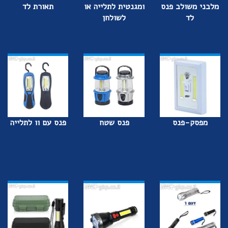
מלבני משולב פנס
ומגנטית לתלייה או
תאורת לד
לד
לשולחן
מפסק-פנס
פנס שטח
פנס עם וו לתלייה