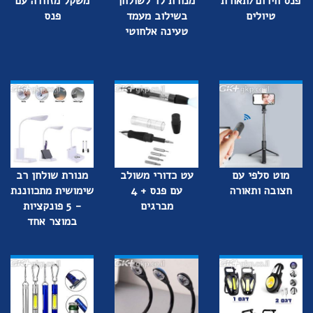
פנס חירום/תאורת
מנורת לד לשולחן
משקל מזוודה עם
טיולים
בשילוב מעמד
פנס
טעינה אלחוטי
מוט סלפי עם
עט כדורי משולב
מנורת שולחן רב
חצובה ותאורה
עם פנס + 4
שימושית מתכווננת
מברגים
- 5 פונקציות
במוצר אחד