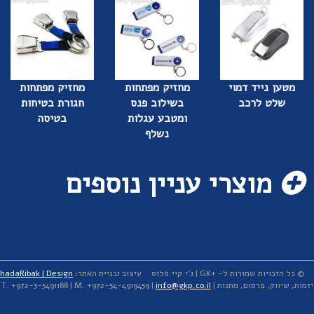
מטען נייד דמוי
מחזיק מפתחות
מחזיק מפתחות
שלט לרכב
בשילוב פנס
חגורת בטיחות
ומטבע עגלות
בטיסה
נשלף
מוצרי עניין נוספים
© כל הזכויות שמורות ל- +GK | ג'י.קיי.פלוס
עיצוב ובניית האתר:
hadaRibak | Design
יזמות, שיווק, פרסום, מתנות | T. +972-3-5491188 | M. +972-54-4919459 |
info@gkp.co.il